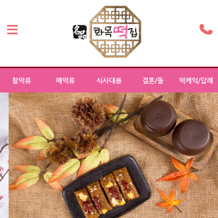
찰떡류
메떡류
식사대용
결혼/돌
떡케익/답례