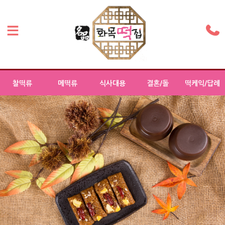
찰떡류
메떡류
식사대용
결혼/돌
떡케익/답례