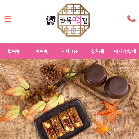
찰떡류
메떡류
식사대용
결혼/돌
떡케익/답례