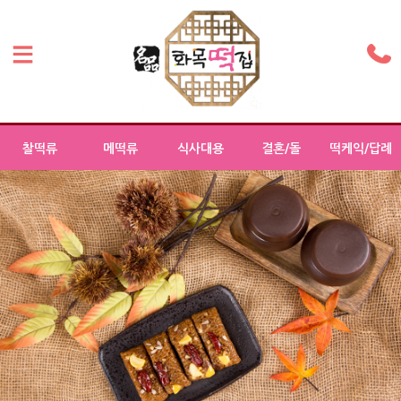
찰떡류
메떡류
식사대용
결혼/돌
떡케익/답례