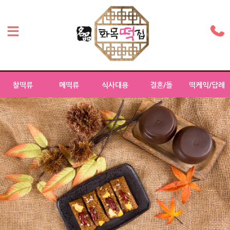
찰떡류
메떡류
식사대용
결혼/돌
떡케익/답례