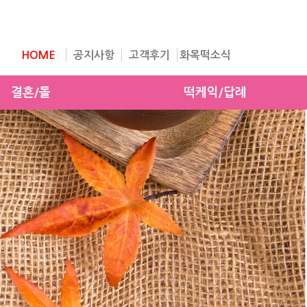
HOME
공지사항
고객후기
화목떡소식
결혼/돌
떡케익/답례