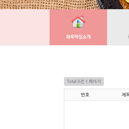
Total 0건
1 페이지
번호
제