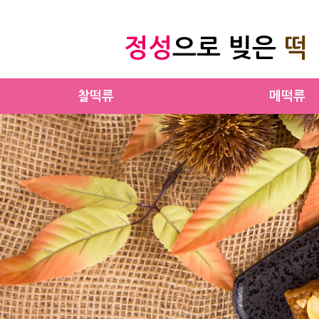
정성
으로 빚은
떡
찰떡류
메떡류