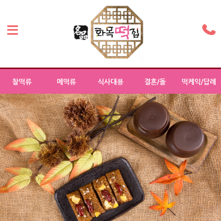
찰떡류
메떡류
식사대용
결혼/돌
떡케익/답례