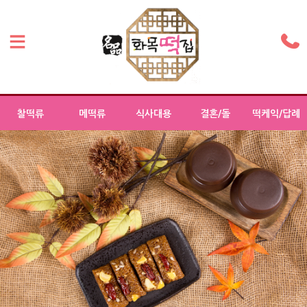
찰떡류
메떡류
식사대용
결혼/돌
떡케익/답례