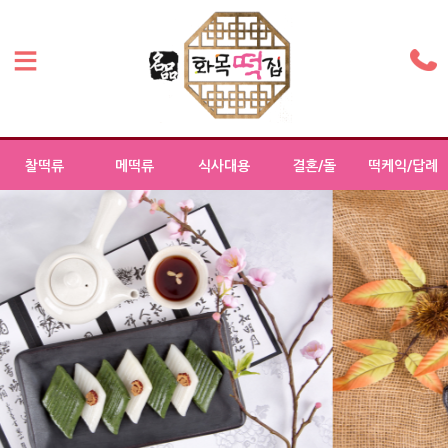
찰떡류
메떡류
식사대용
결혼/돌
떡케익/답례