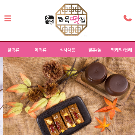
찰떡류
메떡류
식사대용
결혼/돌
떡케익/답례