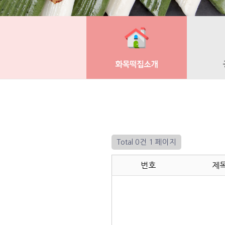
Total 0건
1 페이지
번호
제