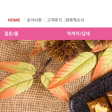
HOME
공지사항
고객후기
화목떡소식
결혼/돌
떡케익/답례