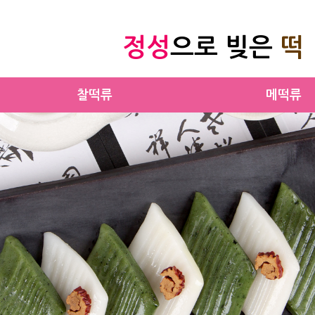
정성
으로 빚은
떡
찰떡류
메떡류