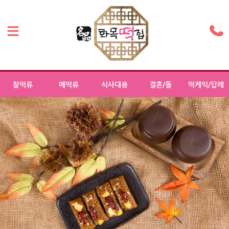
찰떡류
메떡류
식사대용
결혼/돌
떡케익/답례