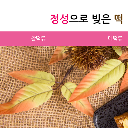
정성
으로 빚은
떡
찰떡류
메떡류