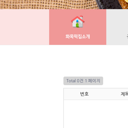
Total 0건
1 페이지
번호
제