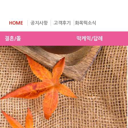
HOME
공지사항
고객후기
화목떡소식
결혼/돌
떡케익/답례