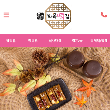
찰떡류
메떡류
식사대용
결혼/돌
떡케익/답례