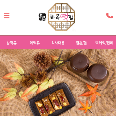
찰떡류
메떡류
식사대용
결혼/돌
떡케익/답례