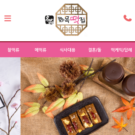
찰떡류
메떡류
식사대용
결혼/돌
떡케익/답례