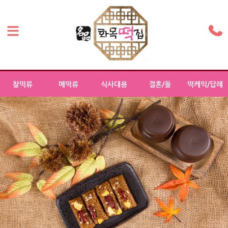
찰떡류
메떡류
식사대용
결혼/돌
떡케익/답례