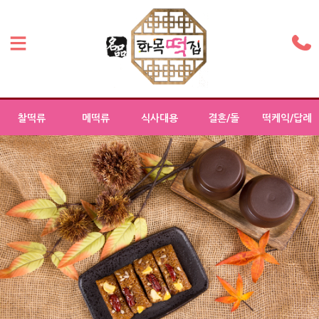
찰떡류
메떡류
식사대용
결혼/돌
떡케익/답례