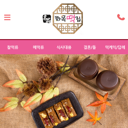
찰떡류
메떡류
식사대용
결혼/돌
떡케익/답례