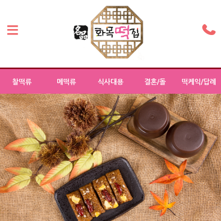
찰떡류
메떡류
식사대용
결혼/돌
떡케익/답례