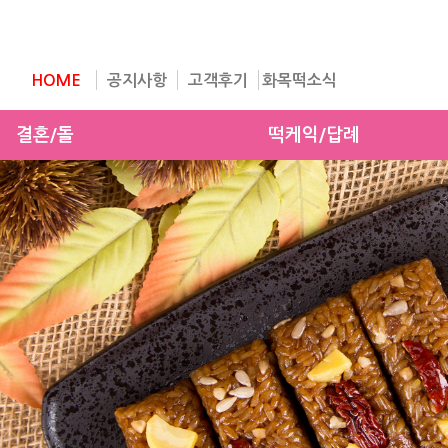
HOME
공지사항
고객후기
화목떡소식
결혼/돌
떡케익/답례