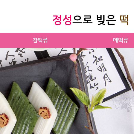
정성
으로 빚은
떡
찰떡류
메떡류