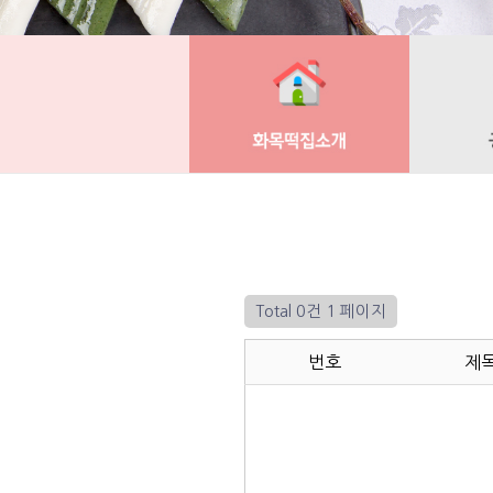
Total 0건
1 페이지
번호
제