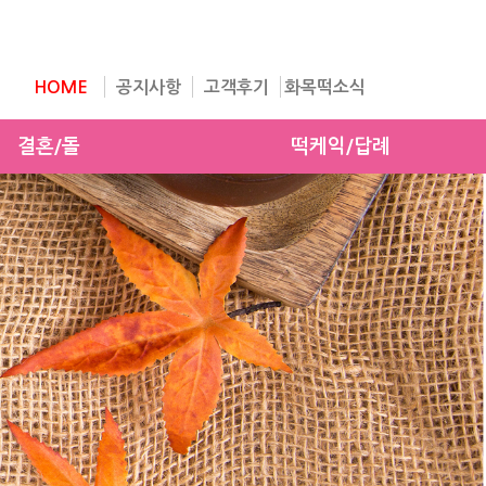
HOME
공지사항
고객후기
화목떡소식
결혼/돌
떡케익/답례