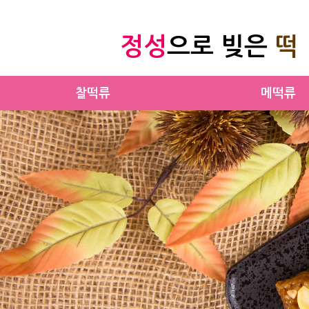
정성
으로 빚은
떡
찰떡류
메떡류