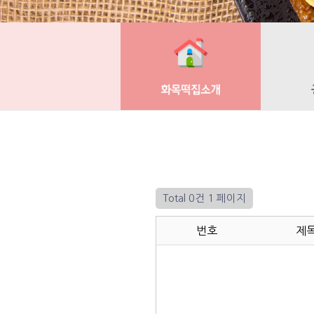
Total 0건
1 페이지
번호
제