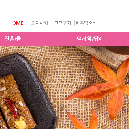
HOME
공지사항
고객후기
화목떡소식
결혼/돌
떡케익/답례