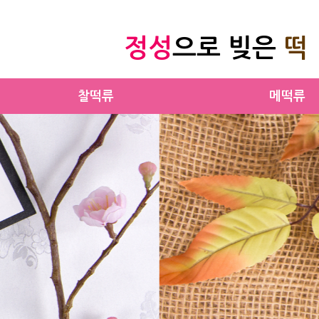
정성
으로 빚은
떡
찰떡류
메떡류