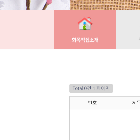
Total 0건
1 페이지
번호
제