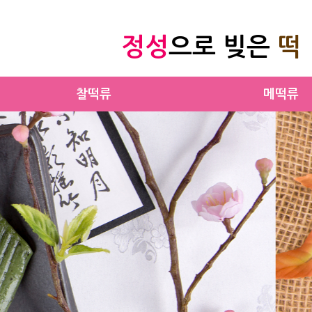
정성
으로 빚은
떡
찰떡류
메떡류