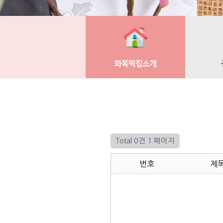
Total 0건
1 페이지
번호
제