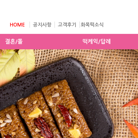
HOME
공지사항
고객후기
화목떡소식
결혼/돌
떡케익/답례