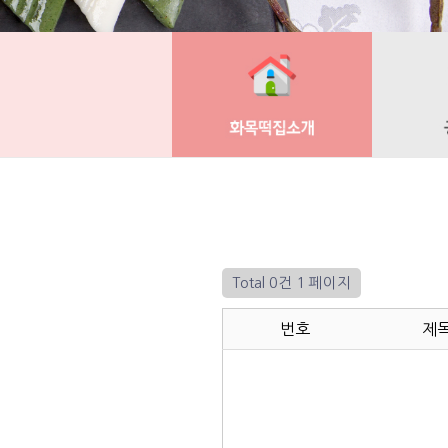
Total 0건
1 페이지
번호
제