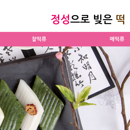
정성
으로 빚은
떡
찰떡류
메떡류