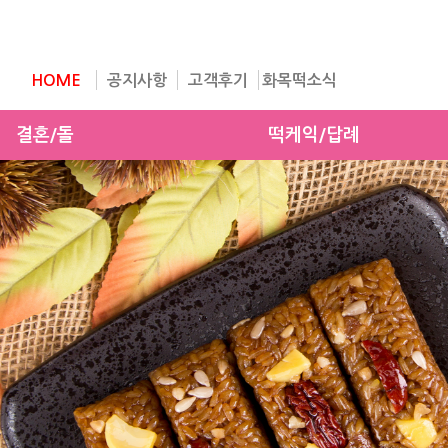
HOME
공지사항
고객후기
화목떡소식
결혼/돌
떡케익/답례