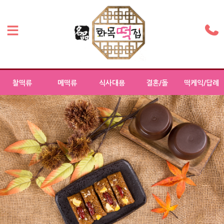
찰떡류
메떡류
식사대용
결혼/돌
떡케익/답례