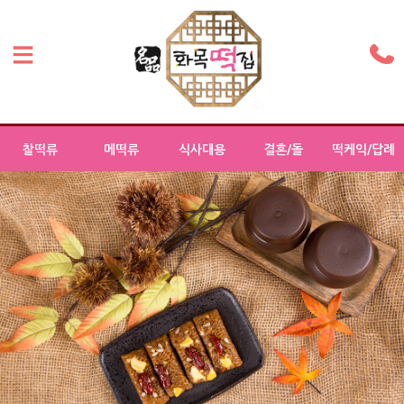
찰떡류
메떡류
식사대용
결혼/돌
떡케익/답례