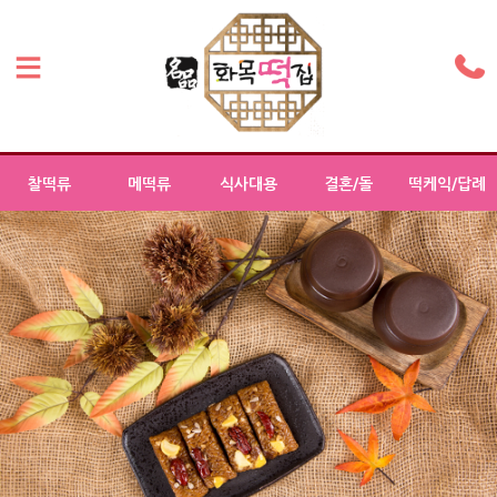
찰떡류
메떡류
식사대용
결혼/돌
떡케익/답례