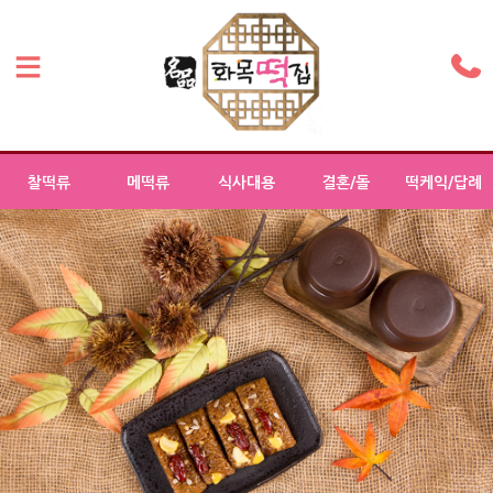
찰떡류
메떡류
식사대용
결혼/돌
떡케익/답례