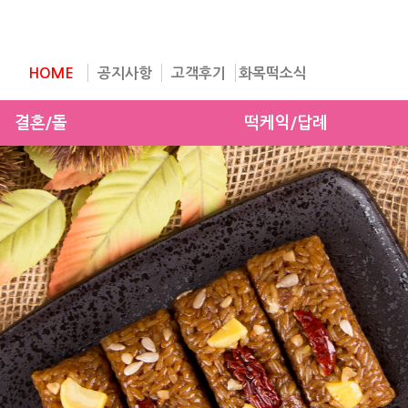
HOME
공지사항
고객후기
화목떡소식
결혼/돌
떡케익/답례