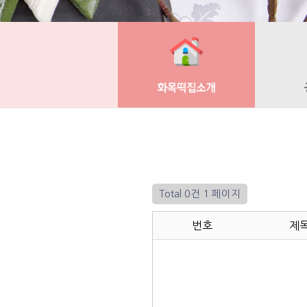
Total 0건
1 페이지
번호
제