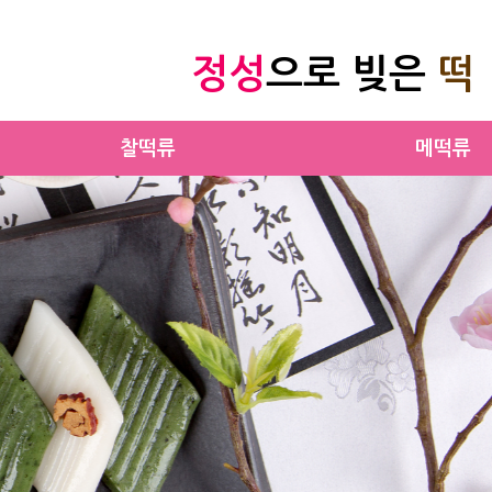
정성
으로 빚은
떡
찰떡류
메떡류